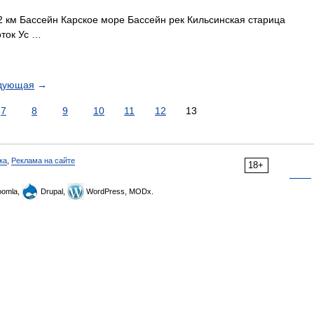
 км Бассейн Карское море Бассейн рек Кильсинская старица
ток Ус …
дующая
→
7
8
9
10
11
12
13
ка
,
Реклама на сайте
18+
omla,
Drupal,
WordPress, MODx.