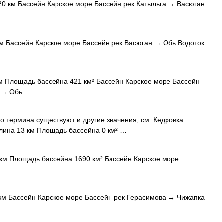
0 км Бассейн Карское море Бассейн рек Катыльга → Васюган
м Бассейн Карское море Бассейн рек Васюган → Обь Водоток
м Площадь бассейна 421 км² Бассейн Карское море Бассейн
н → Обь …
о термина существуют и другие значения, см. Кедровка
Длина 13 км Площадь бассейна 0 км² …
км Площадь бассейна 1690 км² Бассейн Карское море
…
км Бассейн Карское море Бассейн рек Герасимова → Чижапка