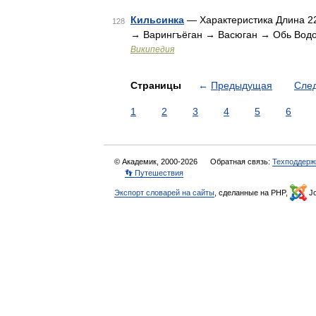
Кильсинка
— Характеристика Длина 22
128
→ Варингъёган → Васюган → Обь Водо
Википедия
Страницы
←
Предыдущая
Сле
1
2
3
4
5
6
© Академик, 2000-2026
Обратная связь:
Техподдерж
👣 Путешествия
Экспорт словарей на сайты
, сделанные на PHP,
Jo