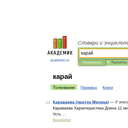
Словари и энциклоп
academic.ru
Толкования
Переводы
карай
Толкование
Перевод
Книги
Караваева (приток Мелика)
— У этого
121
Караваева Характеристика Длина 11 км
Усть …
Википедия