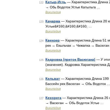
Катыр-Игль
— Характеристика Длина 2
122
→ Обь Водоток Устье Катыльга …
Википедия
Качарма
— Характеристика Длина 20 к
123
Устье&#160;&#160;&#160; …
Википедия
Квензер
— Характеристика Длина 51 к
124
рек → Екыльчак → Чижапка → Васюга
Википедия
Кедровка (приток Васюгана)
— У этог
125
(значения). Кедровка Характеристика 
Википедия
Кельват
— Характеристика Длина 199 
126
Бассейн рек Васюган → Обь Водоток 
Википедия
Кехорега
— Характеристика Длина 26 
127
→ Васюган → Обь Водоток Устье …
Википедия